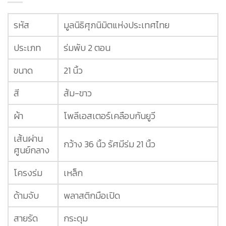
รหัส
มูลนิธิศุภนิมิตแห่งประเทศไทย
ประเภท
ร่มพับ 2 ตอน
ขนาด
21 นิ้ว
สี
ส้ม-ขาว
ผ้า
โพลีเอสเตอร์เคลือบกันยูวี
เส้นผ่าน
กว้าง 36 นิ้ว รัศมีร่ม 21 นิ้ว
ศูนย์กลาง
โครงร่ม
เหล็ก
ด้ามจับ
พลาสติกมือเปิด
สายรัด
กระดุม