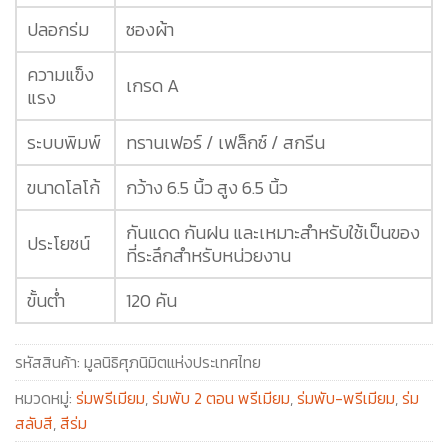
ปลอกร่ม
ซองผ้า
ความแข็ง
เกรด A
แรง
ระบบพิมพ์
ทรานเฟอร์ / เฟล็กซ์ / สกรีน
ขนาดโลโก้
กว้าง 6.5 นิ้ว สูง 6.5 นิ้ว
กันแดด กันฝน และเหมาะสำหรับใช้เป็นของ
ประโยชน์
ที่ระลึกสำหรับหน่วยงาน
ขั้นต่ำ
120 คัน
รหัสสินค้า:
มูลนิธิศุภนิมิตแห่งประเทศไทย
หมวดหมู่:
ร่มพรีเมียม
,
ร่มพับ 2 ตอน พรีเมียม
,
ร่มพับ-พรีเมียม
,
ร่ม
สลับสี
,
สีร่ม