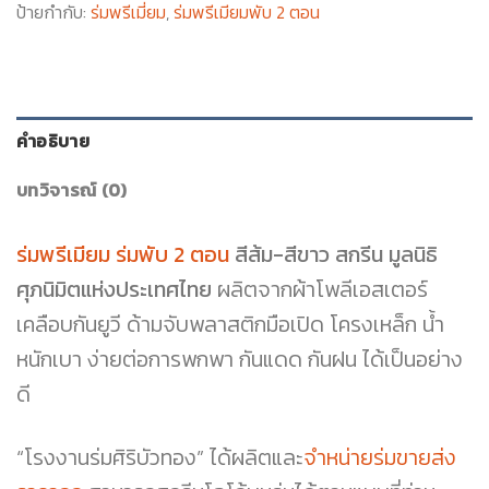
ป้ายกำกับ:
ร่มพรีเมี่ยม
,
ร่มพรีเมียมพับ 2 ตอน
คำอธิบาย
บทวิจารณ์ (0)
ร่มพรีเมียม ร่มพับ 2 ตอน
สีส้ม-สีขาว สกรีน มูลนิธิ
ศุภนิมิตแห่งประเทศไทย
ผลิตจากผ้าโพลีเอสเตอร์
เคลือบกันยูวี ด้ามจับพลาสติกมือเปิด โครงเหล็ก น้ำ
หนักเบา ง่ายต่อการพกพา กันแดด กันฝน ได้เป็นอย่าง
ดี
“โรงงานร่มศิริบัวทอง” ได้ผลิตและ
จำหน่ายร่มขายส่ง