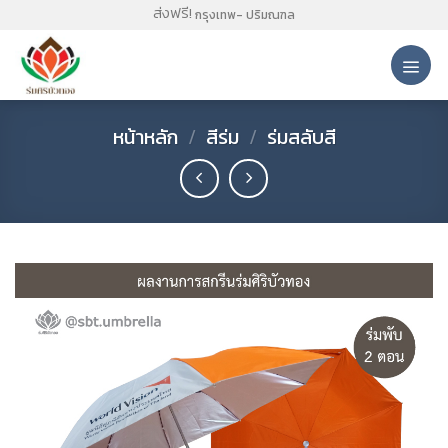
Skip
ส่งฟรี!
กรุงเทพ- ปริมณฑล
to
content
หน้าหลัก
/
สีร่ม
/
ร่มสลับสี