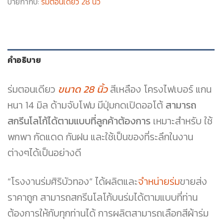
ป้ายกำกับ:
ร่มตอนเดียว 28 นิ้ว
คำอธิบาย
ร่มตอนเดียว
ขนาด 28 นิ้ว
สีเหลือง โครงไฟเบอร์ แกน
หนา 14 มิล ด้ามจับโฟม มีปุ่มกดเปิดออโต้
สามารถ
สกรีนโลโก้ได้ตามแบบที่ลูกค้าต้องการ
เหมาะสำหรับ ใช้
พกพา กัดแดด กันฝน และใช้เป็นของที่ระลึกในงาน
ต่างๆได้เป็นอย่างดี
“โรงงานร่มศิริบัวทอง” ได้ผลิตและ
จำหน่ายร่ม
ขายส่ง
ราคาถูก สามารถสกรีนโลโก้บนร่มได้ตามแบบที่ท่าน
ต้องการให้กับทุกท่านได้ การผลิตสามารถเลือกสีผ้าร่ม