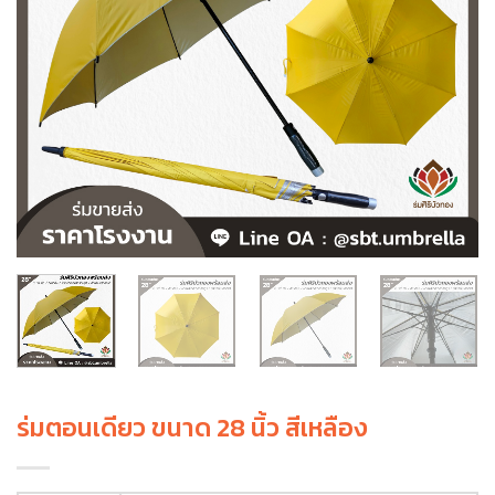
ร่มตอนเดียว ขนาด 28 นิ้ว สีเหลือง