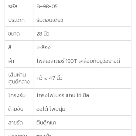
รหัส
B-98-05
ประเภท
ร่มตอนเดียว
ขนาด
28 นิ้ว
สี
เหลือง
ผ้า
โพลีเอสเตอร์ 190T เคลือบกันยูวีอย่างดี
เส้นผ่าน
กว้าง 47 นิ้ว
ศูนย์กลาง
โครงร่ม
โครงไฟเบอร์ แกน 14 มิล
ด้ามจับ
ออโต้ โฟมนุ่ม
สายรัด
ตีนตุ๊กแก