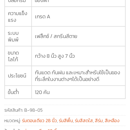
ปลอกร่ม
ซองผ้า
ความแข็ง
เกรด A
แรง
ระบบ
เฟล็กซ์ / สกรีนสีตาย
พิมพ์
ขนาด
กว้าง 8 นิ้ว สูง 7 นิ้ว
โลโก้
กันแดด กันฝน และเหมาะสำหรับใช้เป็นของ
ประโยชน์
ที่ระลึกในงานต่างๆได้เป็นอย่างดี
ขั้นต่ำ
120 คัน
รหัสสินค้า:
B-98-05
หมวดหมู่:
ร่มตอนเดียว 28 นิ้ว
,
ร่มสีพื้น
,
ร่มสีสดใส
,
สีร่ม
,
สีเหลือง