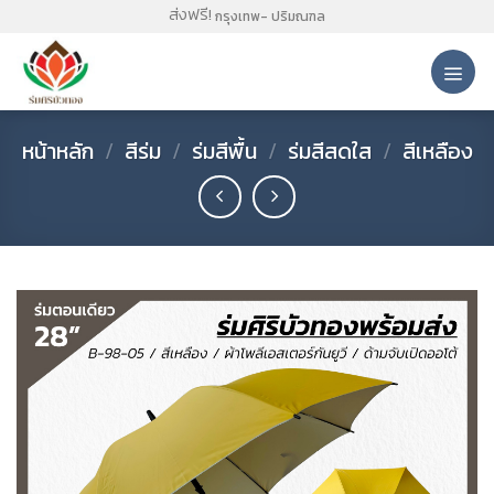
Skip
ส่งฟรี!
กรุงเทพ- ปริมณฑล
to
content
หน้าหลัก
/
สีร่ม
/
ร่มสีพื้น
/
ร่มสีสดใส
/
สีเหลือง