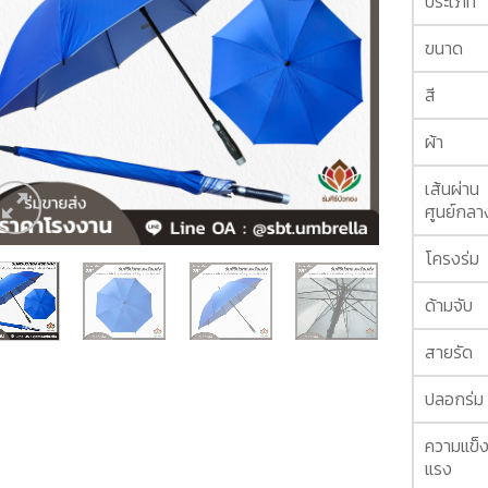
ประเภท
ขนาด
สี
ผ้า
เส้นผ่าน
ศูนย์กลา
โครงร่ม
ด้ามจับ
สายรัด
ปลอกร่ม
ความแข็
แรง