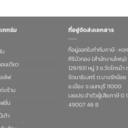
เภทร่ม
ที่อยู่จัดส่งเอกสาร
ที่อยู่ออกใบกำกับภาษี : หจก
พับ
ศิริบัวทอง (สำนักงานใหญ่)
ตอนเดียว
129/931 หมู่ 3 ซ.วัดไทรม้า
กอล์ฟ
รัตนาธิเบศร์ ต.บางรักน้อย
อ.เมือง จ.นนทบุรี 11000
ต่งร้าน
เลขประจำตัวผู้เสียภาษี 0 
ฟชั่น
49007 46 8
ม้เท้า