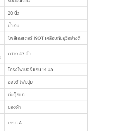
ร่มตอนเดียว
28 นิ้ว
น้ำเงิน
โพลีเอสเตอร์ 190T เคลือบกันยูวีอย่างดี
กว้าง 47 นิ้ว
ง
โครงไฟเบอร์ แกน 14 มิล
ออโต้ โฟมนุ่ม
ตีนตุ๊กแก
ซองผ้า
ง
เกรด A