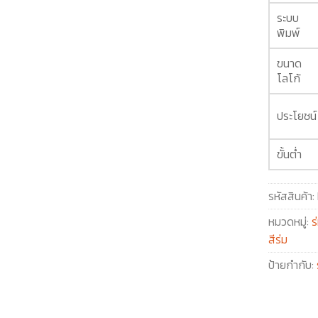
ระบบ
พิมพ์
ขนาด
โลโก้
ประโยชน์
ขั้นต่ำ
รหัสสินค้า:
หมวดหมู่:
ร
สีร่ม
ป้ายกำกับ: