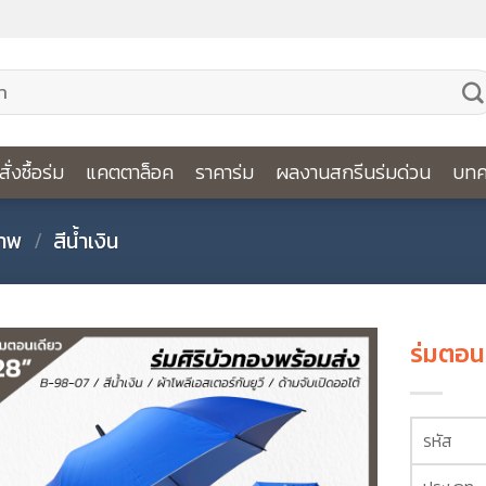
ีสั่งซื้อร่ม
แคตตาล็อค
ราคาร่ม
ผลงานสกรีนร่มด่วน
บทค
ภาพ
/
สีน้ำเงิน
ร่มตอนเ
รหัส