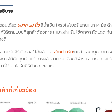
อธิบาย
มตอนเดียว
ขนาด 28 นิ้ว
สีน้ำเงิน โครงไฟเบอร์ แกนหนา 14 มิล ด้
โก้ได้ตามแบบที่ลูกค้าต้องการ
เหมาะสำหรับ ใช้พกพา กัดแดด กันฝ
างดี
งงานร่มศิริบัวทอง” ได้ผลิตและ
จำหน่ายร่ม
ขายส่งราคาถูก สามาร
องการให้กับทุกท่านได้ การผลิตสามารถเลือกสีผ้าร่ม ขนาดต่างๆไ
น
ที่ไว้วางใจร่มศิริบัวทองของเรา
นค้าที่เกี่ยวข้อง