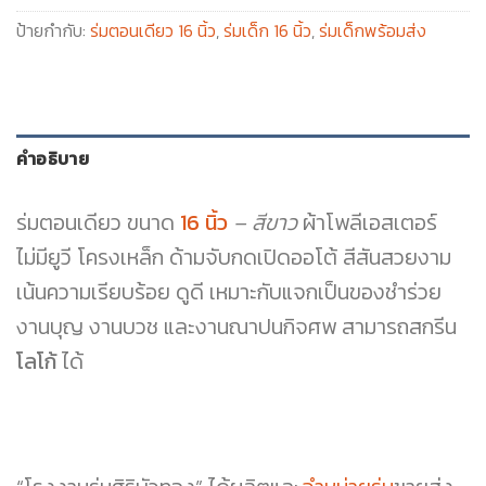
ป้ายกำกับ:
ร่มตอนเดียว 16 นิ้ว
,
ร่มเด็ก 16 นิ้ว
,
ร่มเด็กพร้อมส่ง
คำอธิบาย
ร่มตอนเดียว ขนาด
16 นิ้ว
– สีขาว
ผ้าโพลีเอสเตอร์
ไม่มียูวี โครงเหล็ก ด้ามจับกดเปิดออโต้ สีสันสวยงาม
เน้นความเรียบร้อย ดูดี เหมาะกับแจกเป็นของชำร่วย
งานบุญ งานบวช และงานณาปนกิจศพ สามารถสกรีน
โลโก้
ได้