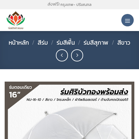
Skip
ส่งฟรี!
กรุงเทพ- ปริมณฑล
to
content
หน้าหลัก
/
สีร่ม
/
ร่มสีพื้น
/
ร่มสีสุภาพ
/
สีขาว