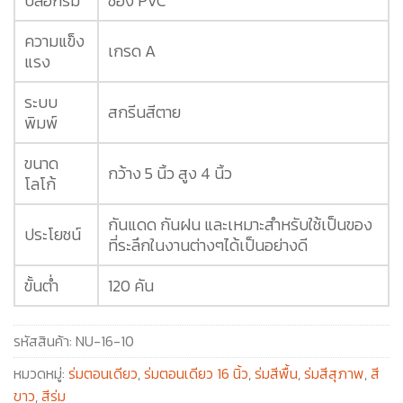
ปลอกร่ม
ซอง PVC
ความแข็ง
เกรด A
แรง
ระบบ
สกรีนสีตาย
พิมพ์
ขนาด
กว้าง 5 นิ้ว สูง 4 นิ้ว
โลโก้
กันแดด กันฝน และเหมาะสำหรับใช้เป็นของ
ประโยชน์
ที่ระลึกในงานต่างๆได้เป็นอย่างดี
ขั้นต่ำ
120 คัน
รหัสสินค้า:
NU-16-10
หมวดหมู่:
ร่มตอนเดียว
,
ร่มตอนเดียว 16 นิ้ว
,
ร่มสีพื้น
,
ร่มสีสุภาพ
,
สี
ขาว
,
สีร่ม