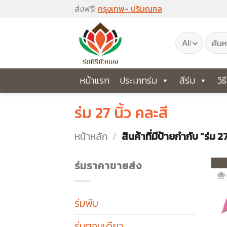
Skip
ส่งฟรี!
กรุงเทพ- ปริมณฑล
to
ค้นหา:
content
หน้าแรก
ประเภทร่ม
สีร่ม
วิธ
ร่ม 27 นิ้ว คละสี
หน้าหลัก
/
สินค้าที่มีป้ายกำกับ “ร่ม 27
ร่มราคาขายส่ง
ร่มพับ
ร่มตอนเดียว