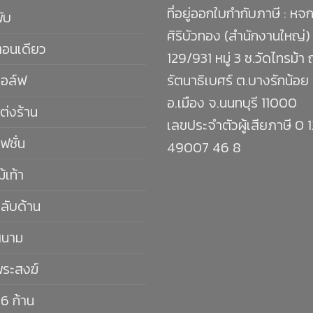
ที่อยู่ออกใบกำกับภาษี : หจก
พับ
ศิริบัวทอง (สำนักงานใหญ่)
ตอนเดียว
129/931 หมู่ 3 ซ.วัดไทรม้า
กอล์ฟ
รัตนาธิเบศร์ ต.บางรักน้อย
อ.เมือง จ.นนทบุรี 11000
ต่งร้าน
เลขประจำตัวผู้เสียภาษี 0 
ฟชั่น
49007 46 8
ม้เท้า
กลับด้าน
สนาม
พระสงฆ์
16 ก้าน