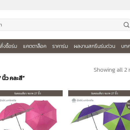
ีสั่งซื้อร่ม
แคตตาล็อค
ราคาร่ม
ผลงานสกรีนร่มด่วน
บทค
Showing all 2 
 นิ้ว คละสี”