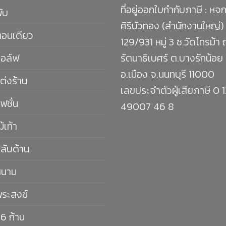
ที่อยู่ออกใบกำกับภาษี : หจก
พับ
ศิริบัวทอง (สำนักงานใหญ่)
ตอนเดียว
129/931 หมู่ 3 ซ.วัดไทรม้า
กอล์ฟ
รัตนาธิเบศร์ ต.บางรักน้อย
อ.เมือง จ.นนทบุรี 11000
ต่งร้าน
เลขประจำตัวผู้เสียภาษี 0 
ฟชั่น
49007 46 8
ม้เท้า
กลับด้าน
สนาม
พระสงฆ์
16 ก้าน