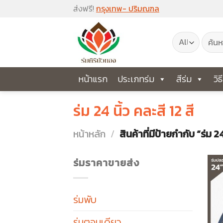
Skip
ส่งฟรี!
กรุงเทพ- ปริมณฑล
to
ค้นหา:
content
หน้าแรก
ประเภทร่ม
สีร่ม
วิธ
ร่ม 24 นิ้ว คละสี 12 สี
หน้าหลัก
/
สินค้าที่มีป้ายกำกับ “ร่ม 24
ร่มราคาขายส่ง
ร่มพับ
ร่มตอนเดียว