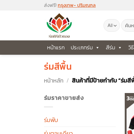
Skip
ส่งฟรี!
กรุงเทพ- ปริมณฑล
to
ค้นหา:
content
หน้าแรก
ประเภทร่ม
สีร่ม
วิธ
ร่มสีพื้น
หน้าหลัก
/
สินค้าที่มีป้ายกำกับ “ร่มสีพ
ร่มราคาขายส่ง
ร่มพับ
ร่มตอนเดียว