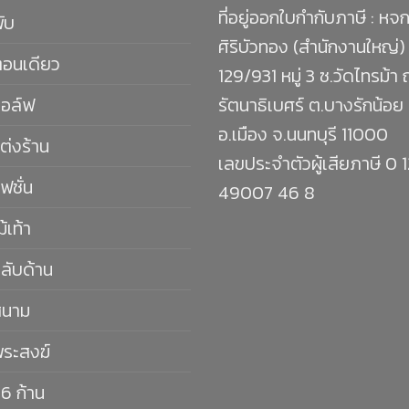
ที่อยู่ออกใบกำกับภาษี : หจก
พับ
ศิริบัวทอง (สำนักงานใหญ่)
ตอนเดียว
129/931 หมู่ 3 ซ.วัดไทรม้า
กอล์ฟ
รัตนาธิเบศร์ ต.บางรักน้อย
อ.เมือง จ.นนทบุรี 11000
ต่งร้าน
เลขประจำตัวผู้เสียภาษี 0 
ฟชั่น
49007 46 8
ม้เท้า
กลับด้าน
สนาม
พระสงฆ์
16 ก้าน