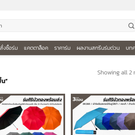
ีสั่งซื้อร่ม
แคตตาล็อค
ราคาร่ม
ผลงานสกรีนร่มด่วน
บทค
Showing all 2 
ื้น”