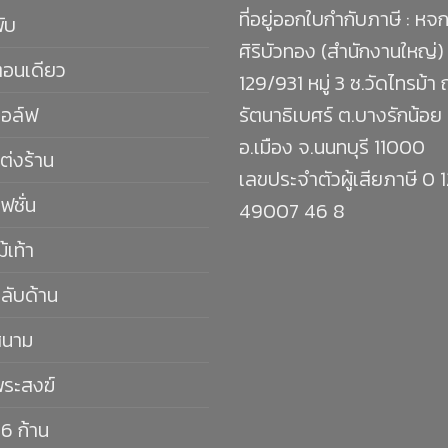
ที่อยู่ออกใบกำกับภาษี : หจก
พับ
ศิริบัวทอง (สำนักงานใหญ่)
ตอนเดียว
129/931 หมู่ 3 ซ.วัดไทรม้า
กอล์ฟ
รัตนาธิเบศร์ ต.บางรักน้อย
อ.เมือง จ.นนทบุรี 11000
ต่งร้าน
เลขประจำตัวผู้เสียภาษี 0 
ฟชั่น
49007 46 8
ม้เท้า
กลับด้าน
สนาม
พระสงฆ์
16 ก้าน