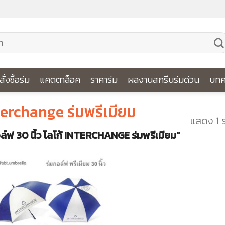
ีสั่งซื้อร่ม
แคตตาล็อค
ราคาร่ม
ผลงานสกรีนร่มด่วน
บทค
nterchange ร่มพรีเมียม
แสดง 1 
กอล์ฟ 30 นิ้ว โลโก้ INTERCHANGE ร่มพรีเมียม”