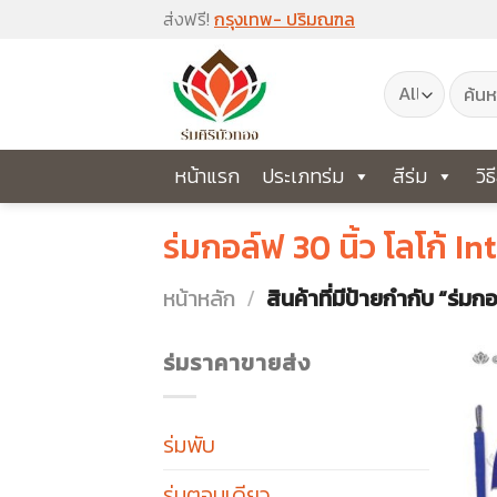
Skip
ส่งฟรี!
กรุงเทพ- ปริมณฑล
to
ค้นหา:
content
หน้าแรก
ประเภทร่ม
สีร่ม
วิธ
ร่มกอล์ฟ 30 นิ้ว โลโก้ I
หน้าหลัก
/
สินค้าที่มีป้ายกำกับ “ร่ม
ร่มราคาขายส่ง
ร่มพับ
ร่มตอนเดียว