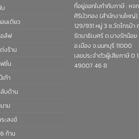
ที่อยู่ออกใบกำกับภาษี : หจก
พับ
ศิริบัวทอง (สำนักงานใหญ่)
ตอนเดียว
129/931 หมู่ 3 ซ.วัดไทรม้า
กอล์ฟ
รัตนาธิเบศร์ ต.บางรักน้อย
อ.เมือง จ.นนทบุรี 11000
ต่งร้าน
เลขประจำตัวผู้เสียภาษี 0 
ฟชั่น
49007 46 8
ม้เท้า
กลับด้าน
สนาม
พระสงฆ์
16 ก้าน