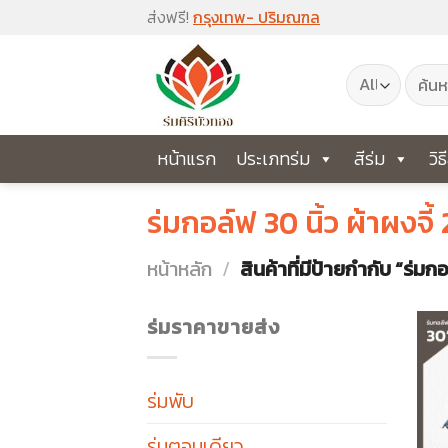
Skip
ส่งฟรี!
กรุงเทพ- ปริมณฑล
to
ค้นหา:
content
หน้าแรก
ประเภทร่ม
สีร่ม
วิธ
ร่มกอล์ฟ 30 นิ้ว ผ้าผงจี้ 2
หน้าหลัก
/
สินค้าที่มีป้ายกำกับ “ร่มกอล
ร่มราคาขายส่ง
ร่มพับ
ร่มตอนเดียว