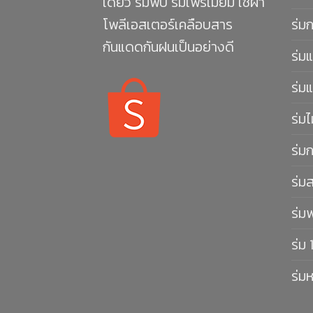
เดียว ร่มพับ ร่มเพรีเมียม ใช้ผ้า
โพลีเอสเตอร์เคลือบสาร
ร่ม
กันแดดกันฝนเป็นอย่างดี
ร่มแ
ร่มแ
ร่มไ
ร่ม
ร่ม
ร่ม
ร่ม 
ร่ม