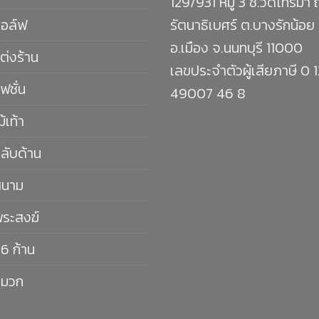
129/931 หมู่ 3 ซ.วัดไทรม้า
กอล์ฟ
รัตนาธิเบศร์ ต.บางรักน้อย
อ.เมือง จ.นนทบุรี 11000
ต่งร้าน
เลขประจำตัวผู้เสียภาษี 0 
ฟชั่น
49007 46 8
ม้เท้า
กลับด้าน
สนาม
พระสงฆ์
16 ก้าน
หมวก