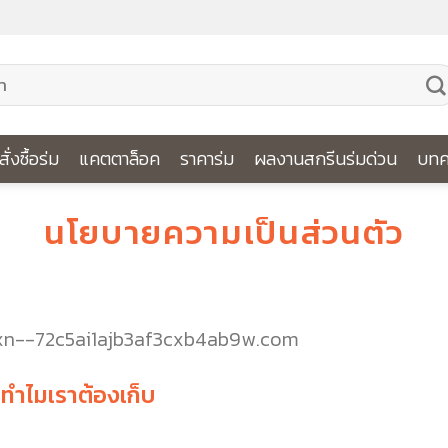
ีสั่งซื้อร่ม
แคตตาล็อค
ราคาร่ม
ผลงานสกรีนร่มด่วน
บทค
นโยบายความเป็นส่วนตัว
www.xn--72c5ai1ajb3af3cxb4ab9w.com
ะทำไมเราต้องเก็บ