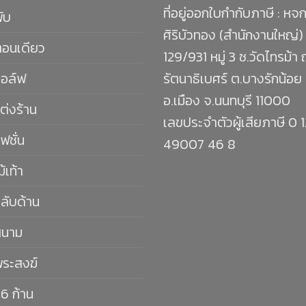
ที่อยู่ออกใบกำกับภาษี : หจก
พับ
ศิริบัวทอง (สำนักงานใหญ่)
ตอนเดียว
129/931 หมู่ 3 ซ.วัดไทรม้า
กอล์ฟ
รัตนาธิเบศร์ ต.บางรักน้อย
อ.เมือง จ.นนทบุรี 11000
ต่งร้าน
เลขประจำตัวผู้เสียภาษี 0 
ฟชั่น
49007 46 8
ม้เท้า
กลับด้าน
สนาม
พระสงฆ์
16 ก้าน