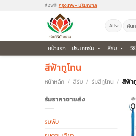
Skip
ส่งฟรี!
กรุงเทพ- ปริมณฑล
to
ค้นหา:
content
หน้าแรก
ประเภทร่ม
สีร่ม
วิธ
สีฟ้าทูโทน
หน้าหลัก
/
สีร่ม
/
ร่มสีทูโทน
/
สีฟ้า
ร่มราคาขายส่ง
ร่มพับ
ร่มตอนเดียว