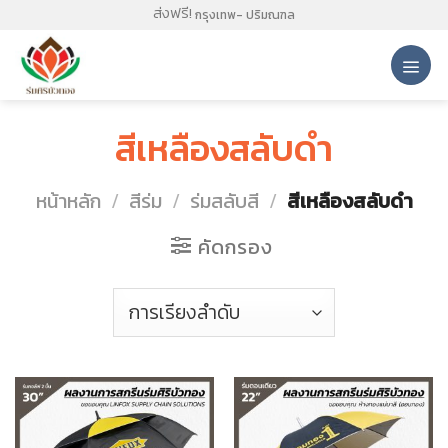
Skip
ส่งฟรี!
กรุงเทพ- ปริมณฑล
to
content
สีเหลืองสลับดำ
หน้าหลัก
/
สีร่ม
/
ร่มสลับสี
/
สีเหลืองสลับดำ
คัดกรอง