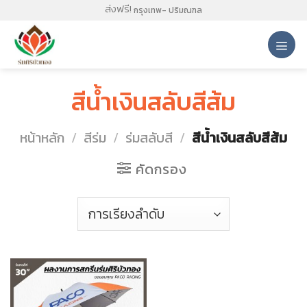
Skip
ส่งฟรี!
กรุงเทพ- ปริมณฑล
to
content
สีน้ำเงินสลับสีส้ม
หน้าหลัก
/
สีร่ม
/
ร่มสลับสี
/
สีน้ำเงินสลับสีส้ม
คัดกรอง