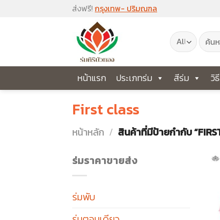
Skip
ส่งฟรี!
กรุงเทพ- ปริมณฑล
to
ค้นหา:
content
หน้าแรก
ประเภทร่ม
สีร่ม
วิธ
First class
หน้าหลัก
/
สินค้าที่มีป้ายกำกับ “FIR
ร่มราคาขายส่ง
ร่มพับ
ร่มตอนเดียว