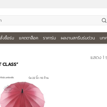
ีสั่งซื้อร่ม
แคตตาล็อค
ราคาร่ม
ผลงานสกรีนร่มด่วน
บทค
แสดง 1 
ST CLASS”