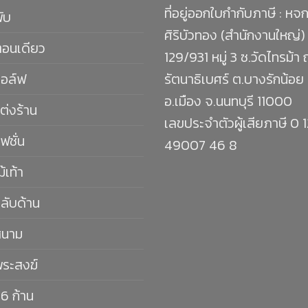
ที่อยู่ออกใบกำกับภาษี : หจก
พับ
ศิริบัวทอง (สำนักงานใหญ่)
ตอนเดียว
129/931 หมู่ 3 ซ.วัดไทรม้า
กอล์ฟ
รัตนาธิเบศร์ ต.บางรักน้อย
อ.เมือง จ.นนทบุรี 11000
ต่งร้าน
เลขประจำตัวผู้เสียภาษี 0 
ฟชั่น
49007 46 8
ม้เท้า
กลับด้าน
สนาม
พระสงฆ์
16 ก้าน